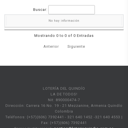
Buscar:
No hay información
FECHA
TÍTULO
DESCRIPCIÓN
DOCUMENTO
Mostrando 0 to 0 of 0 Entradas
Anterior
Siguiente
LOTERÍA DEL QUINDÍO
LA DE TODOS!
Nit: 890000474-7
Dirección: Carrera 16 No. 19 - 21 Mezzanine, Armenia Quindío
Colombia
Teléfonos: (+57)(606) 7392441 - 321 640 1452 -321 640 4553 |
Fax: (+57)(606) 7392441