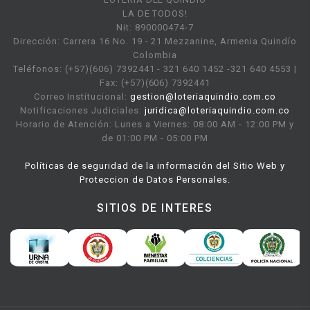
LA DE TODOS!
Nit: 890000474-7
Dirección: Carrera 16 No. 19 - 21 Mezzanine, Armenia Quindío
Colombia
Teléfonos: (+57)(606) 7392441 - 321 640 1452 -321 640 4553 |
Fax: (+57)(606) 7392441
Correo Institucional:
gestion@loteriaquindio.com.co
Notificaciones Judiciales:
juridica@loteriaquindio.com.co
Horario de Atención: Lunes a Viernes: 08:00 AM - 12:00 PM y
de 01:00 PM - 05:00 PM
Políticas de seguridad de la información del Sitio Web y
Proteccion de Datos Personales.
SITIOS DE INTERES