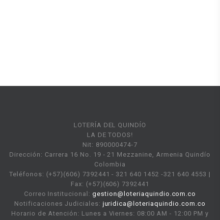
LOTERÍA DEL QUINDÍO
LA DE TODOS!
Nit: 890000474-7
Dirección: Carrera 16 No. 19 - 21 Mezzanine, Armenia Quindío
Colombia
Teléfonos: (+57)(606) 7392441 - 321 640 1452 -321 640 4553 |
Fax: (+57)(606) 7392441
Correo Institucional:
gestion@loteriaquindio.com.co
Notificaciones Judiciales:
juridica@loteriaquindio.com.co
Horario de Atención: Lunes a Viernes: 08:00 AM - 12:00 PM y