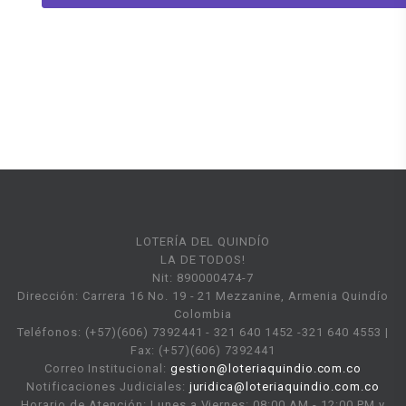
LOTERÍA DEL QUINDÍO
LA DE TODOS!
Nit: 890000474-7
Dirección: Carrera 16 No. 19 - 21 Mezzanine, Armenia Quindío
Colombia
Teléfonos: (+57)(606) 7392441 - 321 640 1452 -321 640 4553 |
Fax: (+57)(606) 7392441
Correo Institucional:
gestion@loteriaquindio.com.co
Notificaciones Judiciales:
juridica@loteriaquindio.com.co
Horario de Atención: Lunes a Viernes: 08:00 AM - 12:00 PM y