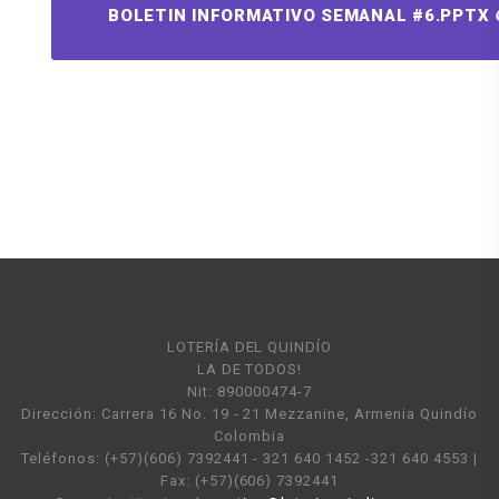
BOLETIN INFORMATIVO SEMANAL #6.PPTX
LOTERÍA DEL QUINDÍO
LA DE TODOS!
Nit: 890000474-7
Dirección: Carrera 16 No. 19 - 21 Mezzanine, Armenia Quindío
Colombia
Teléfonos: (+57)(606) 7392441 - 321 640 1452 -321 640 4553 |
Fax: (+57)(606) 7392441