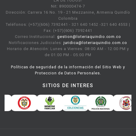
LA DE TODOS!
Nit: 890000474-7
Dirección: Carrera 16 No. 19 - 21 Mezzanine, Armenia Quindío
Colombia
Teléfonos: (+57)(606) 7392441 - 321 640 1452 -321 640 4553 |
Fax: (+57)(606) 7392441
Correo Institucional:
gestion@loteriaquindio.com.co
Notificaciones Judiciales:
juridica@loteriaquindio.com.co
Horario de Atención: Lunes a Viernes: 08:00 AM - 12:00 PM y
de 01:00 PM - 05:00 PM
Políticas de seguridad de la información del Sitio Web y
Proteccion de Datos Personales.
SITIOS DE INTERES